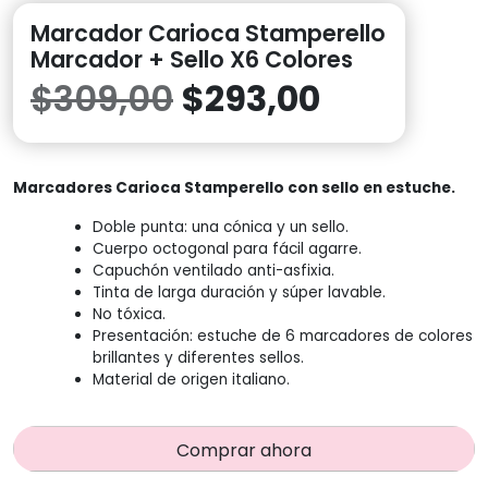
Marcador Carioca Stamperello
Marcador + Sello X6 Colores
El
El
$
309,00
$
293,00
precio
precio
Marcadores Carioca Stamperello con sello en estuche.
original
actual
Doble punta: una cónica y un sello.
era:
es:
Cuerpo octogonal para fácil agarre.
Capuchón ventilado anti-asfixia.
Tinta de larga duración y súper lavable.
$309,00.
$293,00.
No tóxica.
Presentación: estuche de 6 marcadores de colores
brillantes y diferentes sellos.
Material de origen italiano.
Comprar ahora