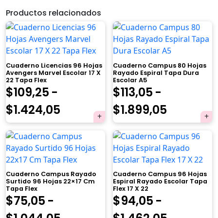
Productos relacionados
Cuaderno Licencias 96 Hojas
Cuaderno Campus 80 Hojas
Avengers Marvel Escolar 17 X
Rayado Espiral Tapa Dura
22 Tapa Flex
Escolar A5
$
109,25
-
$
113,05
-
Rango
Rango
$
1.424,05
$
1.899,05
de
de
precios:
precios:
×
desde
desde
Cuaderno Campus Rayado
Cuaderno Campus 96 Hojas
$109,25
$113,05
Surtido 96 Hojas 22×17 Cm
Espiral Rayado Escolar Tapa
Tapa Flex
Flex 17 X 22
hasta
hasta
$
75,05
-
$
94,05
-
$1.424,05
$1.899,0
Rango
Rango