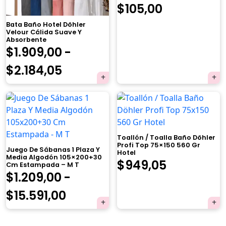
El
El
$
105,00
precio
precio
Bata Baño Hotel Döhler
Velour Cálida Suave Y
Absorbente
original
actual
$
1.909,00
-
era:
es:
Rango
$
2.184,05
$119,00.
$105,00.
de
precios:
×
desde
Toallón / Toalla Baño Döhler
$1.909,00
Profi Top 75×150 560 Gr
Juego De Sábanas 1 Plaza Y
Hotel
hasta
Media Algodón 105×200+30
El
El
$
949,05
Cm Estampada – M T
$
1.209,00
-
$2.184,05
Tu carrito está vacío.
precio
precio
Rango
$
15.591,00
Agregá un producto y aparecerá acá
original
actual
automáticamente.
de
era:
es: