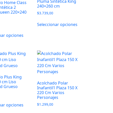
Pluma Sintética King
do Home Class
240×260 cm
ntética 2
Queen 220×240
$
3.739,00
Seleccionar opciones
nar opciones
o Plus King
0 cm Liso
Acolchado Polar
d Grueso
Inafantil1 Plaza 150 X
220 Cm Varios
Personajes
$
1.299,00
nar opciones