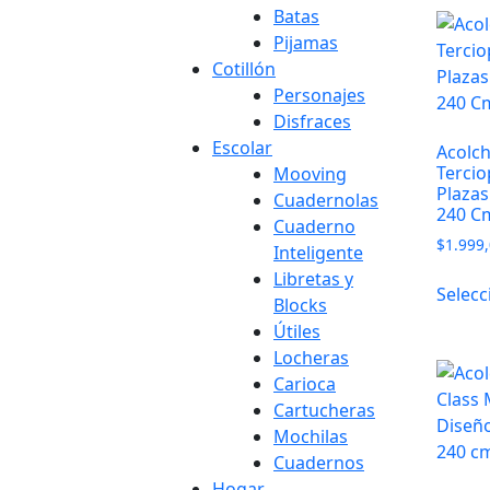
Batas
Pijamas
Cotillón
Personajes
Disfraces
Escolar
Acolc
Terci
Mooving
Plazas
Cuadernolas
240 C
Cuaderno
$
1.999
Inteligente
Libretas y
Selecc
Blocks
Útiles
Locheras
Carioca
Cartucheras
Mochilas
Cuadernos
Hogar