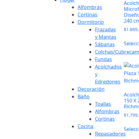
Acolc
Alfombras
Microf
Cortinas
Diseño
240 c
Dormitorio
Frazadas
$
1.869
y Mantas
Selecc
Sábanas
Colchas/Cubreca
Fundas
Acolchados
y
Edredones
Decoración
Acolch
Baño
150 X 
Toallas
Richm
Alfombras
$
1.799
Cortinas
Cocina
Selecc
Repasadores