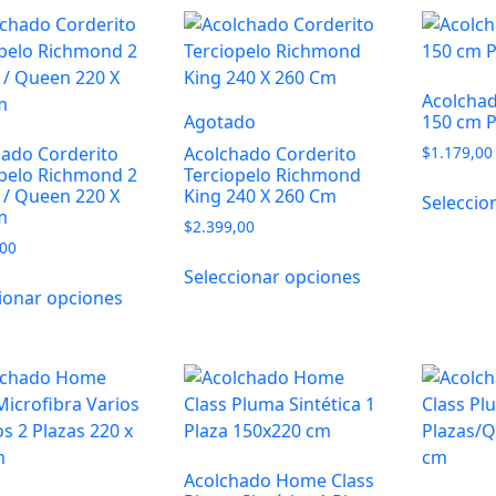
hasta
$1.899,00
Acolchad
Agotado
150 cm P
hado Corderito
Acolchado Corderito
$
1.179,00
opelo Richmond 2
Terciopelo Richmond
 / Queen 220 X
King 240 X 260 Cm
Seleccio
m
$
2.399,00
,00
Seleccionar opciones
ionar opciones
Acolchado Home Class