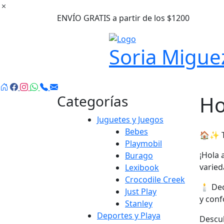
Ir
al
ENVÍO GRATIS a partir de los $1200
contenido
Soria Migue
H
Categorías
Juguetes y Juegos
Bebes
🏠✨ Tr
Playmobil
¡Hola 
Burago
varied
Lexibook
Crocodile Creek
🕯️ De
Just Play
y conf
Stanley
Deportes y Playa
Descub