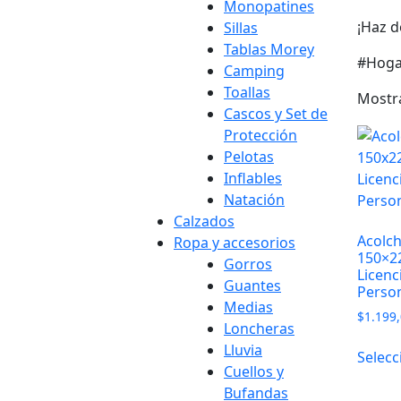
Monopatines
¡Haz d
Sillas
Tablas Morey
#Hoga
Camping
Toallas
Mostr
Cascos y Set de
Protección
Pelotas
Inflables
Natación
Calzados
Acolch
Ropa y accesorios
150×22
Gorros
Licenc
Guantes
Perso
Medias
$
1.199
Loncheras
Lluvia
Selecc
Cuellos y
Bufandas