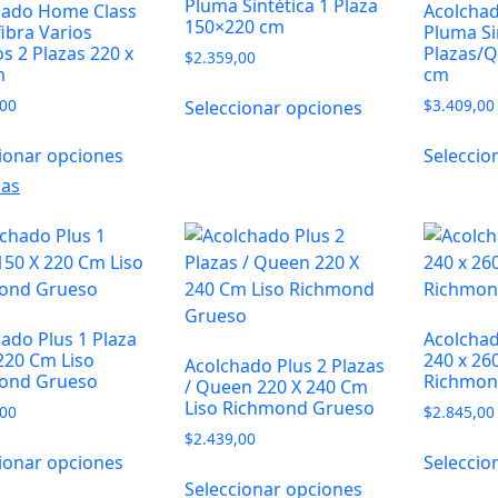
Pluma Sintética 1 Plaza
hado Home Class
Acolcha
150×220 cm
ibra Varios
Pluma Si
s 2 Plazas 220 x
Plazas/
$
2.359,00
m
cm
,00
$
3.409,00
Seleccionar opciones
ionar opciones
Seleccio
mas
ado Plus 1 Plaza
Acolchad
220 Cm Liso
240 x 26
Acolchado Plus 2 Plazas
ond Grueso
Richmon
/ Queen 220 X 240 Cm
Liso Richmond Grueso
,00
$
2.845,00
$
2.439,00
ionar opciones
Seleccio
Seleccionar opciones