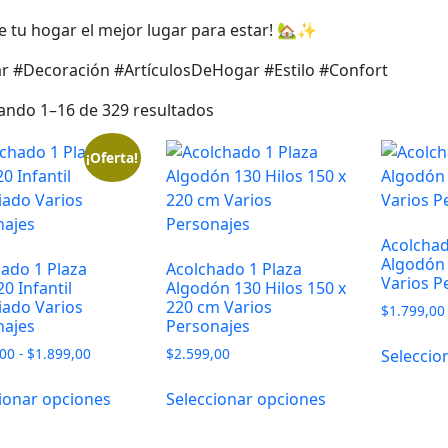
e tu hogar el mejor lugar para estar! 🏡✨
r #Decoración #ArtículosDeHogar #Estilo #Confort
ando 1–16 de 329 resultados
¡Oferta!
Acolcha
Algodón 
ado 1 Plaza
Acolchado 1 Plaza
Varios P
0 Infantil
Algodón 130 Hilos 150 x
iado Varios
220 cm Varios
$
1.799,00
najes
Personajes
Rango
,00
-
$
1.899,00
$
2.599,00
Seleccio
de
precios:
ionar opciones
Seleccionar opciones
desde
$1.199,00