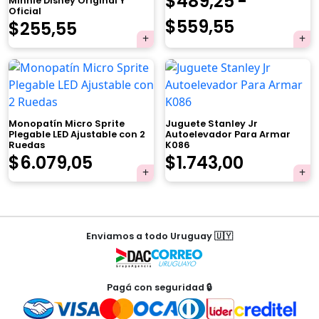
$
489,25
-
Minnie Disney Original Y
Oficial
Rango
$
559,55
El
El
$
255,55
de
precio
precio
×
precios:
original
actual
desde
era:
es:
$489,25
Monopatín Micro Sprite
Juguete Stanley Jr
$269,00.
$255,55.
Plegable LED Ajustable con 2
Autoelevador Para Armar
Ruedas
K086
hasta
El
El
El
El
Tu carrito está vacío.
$
6.079,05
$
1.743,00
$559,55
Agregá un producto y aparecerá acá
precio
precio
precio
precio
automáticamente.
original
actual
original
actual
Navegación
era:
es:
era:
es:
Enviamos a todo Uruguay 🇺🇾
de
$6.399,00.
$6.079,05.
$1.835,00.
$1.743,00
entradas
Pagá con seguridad 🔒