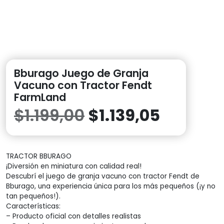
Bburago Juego de Granja
Vacuno con Tractor Fendt
FarmLand
El
El
$
1.199,00
$
1.139,05
precio
precio
TRACTOR BBURAGO
original
actual
¡Diversión en miniatura con calidad real!
Descubrí el juego de granja vacuno con tractor Fendt de
era:
es:
Bburago, una experiencia única para los más pequeños (¡y no
tan pequeños!).
$1.199,00.
$1.139,0
Características:
– Producto oficial con detalles realistas