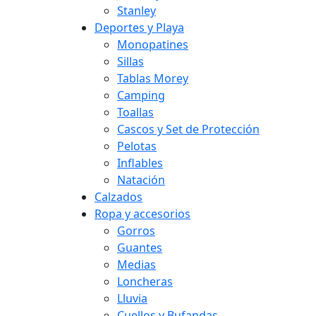
Stanley
Deportes y Playa
Monopatines
Sillas
Tablas Morey
Camping
Toallas
Cascos y Set de Protección
Pelotas
Inflables
Natación
Calzados
Ropa y accesorios
Gorros
Guantes
Medias
Loncheras
Lluvia
Cuellos y Bufandas