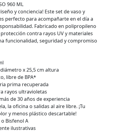
recios:
SO 960 ML
esde
iseño y conciencia! Este set de vaso y
199,00
 es perfecto para acompañarte en el día a
asta
responsabilidad. Fabricado en polipropileno
219,00
n protección contra rayos UV y materiales
na funcionalidad, seguridad y compromiso
ml
 diámetro x 25,5 cm altura
co, libre de BPA*
ria prima recuperada
a rayos ultravioletas
: más de 30 años de experiencia
a, la oficina o salidas al aire libre. ¡Tu
olor y menos plástico descartable!
o Bisfenol A
te ilustrativas