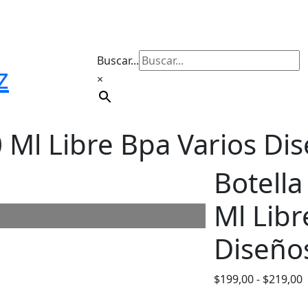
Buscar...
z
×
 Ml Libre Bpa Varios Di
Botell
Ml Libr
Diseño
$
199,00
-
$
219,00