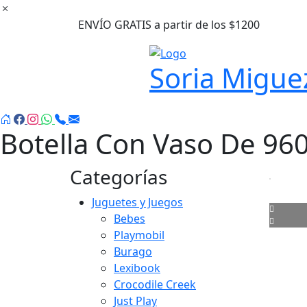
Ir
al
ENVÍO GRATIS a partir de los $1200
contenido
Soria Migue
Botella Con Vaso De 960
Categorías
Juguetes y Juegos
Bebes
Playmobil
Burago
Lexibook
Crocodile Creek
Just Play