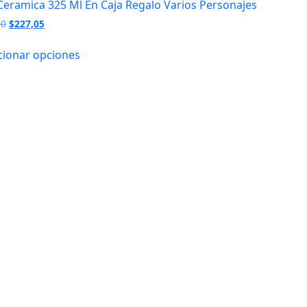
Ceramica 325 Ml En Caja Regalo Varios Personajes
$135,00
El
El
00
$
227,05
precio
precio
original
actual
cionar opciones
era:
es:
$239,00.
$227,05.