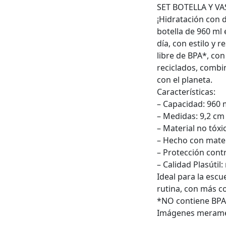
p
SET BOTELLA Y VA
d
¡Hidratación con d
$
botella de 960 ml
h
día, con estilo y 
$
libre de BPA*, co
reciclados, combi
con el planeta.
Características:
– Capacidad: 960 
– Medidas: 9,2 cm
– Material no tóxi
– Hecho con mate
– Protección contr
– Calidad Plasútil
Ideal para la escuel
rutina, con más c
*NO contiene BPA 
Imágenes meramen