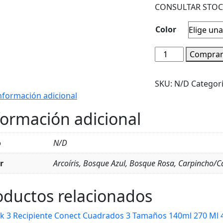
CONSULTAR STOC
Color
Botella
Comprar
Con
Vaso
SKU:
N/D
Categor
De
nformación adicional
960
Ml
formación adicional
Libre
Bpa
o
N/D
Varios
Diseños
r
Arcoíris, Bosque Azul, Bosque Rosa, Carpincho/Ca
cantidad
oductos relacionados