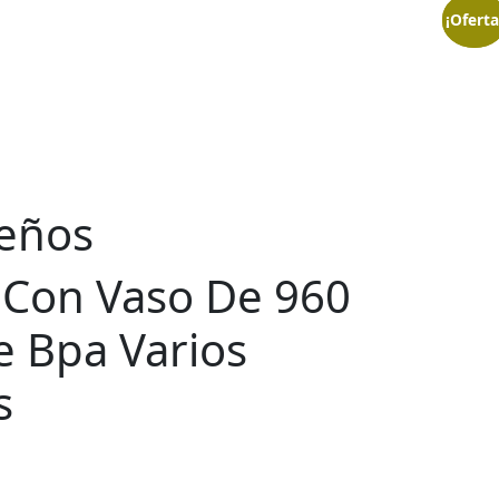
¡Oferta
¡Oferta
seños
a Con Vaso De 960
e Bpa Varios
s
Rango
de