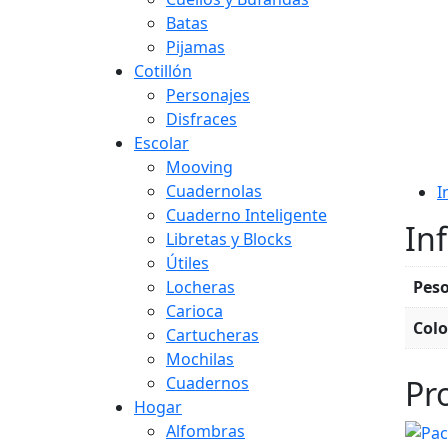
Batas
Pijamas
Cotillón
Personajes
Disfraces
Escolar
Mooving
Cuadernolas
I
Cuaderno Inteligente
In
Libretas y Blocks
Útiles
Locheras
Pes
Carioca
Colo
Cartucheras
Mochilas
Pr
Cuadernos
Hogar
Alfombras