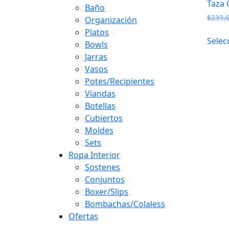
Taza 
Baño
$
239,
Organización
Platos
Selec
Bowls
Jarras
Vasos
Potes/Recipientes
Viandas
Botellas
Cubiertos
Moldes
Sets
Ropa Interior
Sostenes
Conjuntos
Boxer/Slips
Bombachas/Colaless
Ofertas