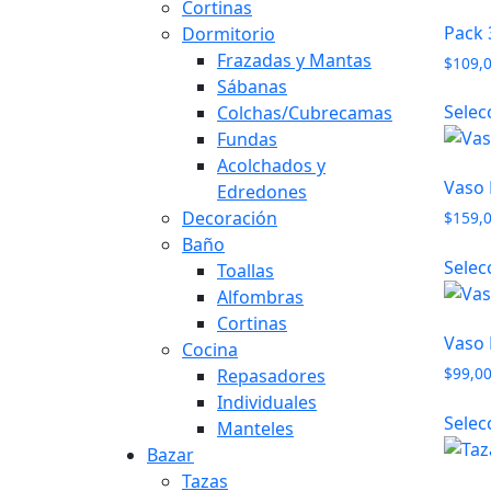
Cortinas
Pack 
Dormitorio
Frazadas y Mantas
$
109,
Sábanas
Selec
Colchas/Cubrecamas
Fundas
Acolchados y
Vaso 
Edredones
Decoración
$
159,
Baño
Selec
Toallas
Alfombras
Cortinas
Vaso 
Cocina
$
99,0
Repasadores
Individuales
Selec
Manteles
Bazar
Tazas