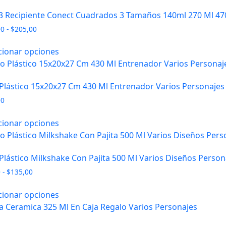
3 Recipiente Conect Cuadrados 3 Tamaños 140ml 270 Ml 470
Rango
00
-
$
205,00
de
precios:
cionar opciones
desde
$109,00
hasta
Plástico 15x20x27 Cm 430 Ml Entrenador Varios Personajes
$205,00
00
cionar opciones
Plástico Milkshake Con Pajita 500 Ml Varios Diseños Person
Rango
0
-
$
135,00
de
precios:
cionar opciones
desde
$99,00
hasta