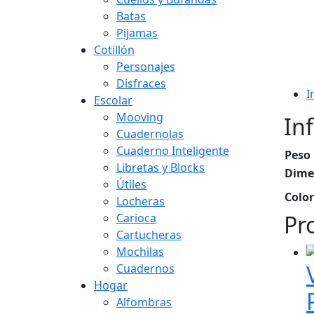
Batas
Pijamas
Cotillón
Personajes
Disfraces
I
Escolar
Mooving
In
Cuadernolas
Cuaderno Inteligente
Peso
Libretas y Blocks
Dime
Útiles
Color
Locheras
Pr
Carioca
Cartucheras
Mochilas
Cuadernos
Hogar
Alfombras