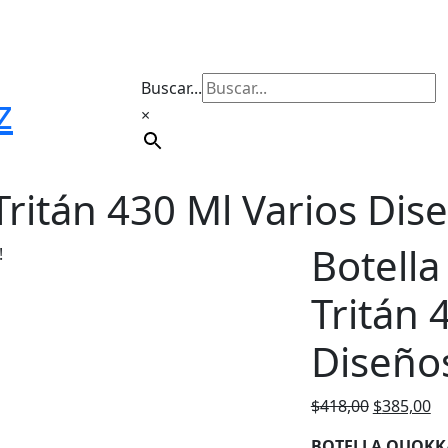
Buscar...
z
×
Tritán 430 Ml Varios Dis
Botella
!
Tritán 
Diseño
El
El
$
418,00
$
385,00
precio
pr
BOTELLA QUOKK