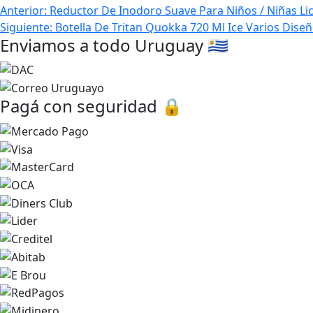
Navegación
Anterior:
Reductor De Inodoro Suave Para Niños / Niñas Li
Siguiente:
Botella De Tritan Quokka 720 Ml Ice Varios Dise
de
Enviamos a todo Uruguay 🇺🇾
entradas
Pagá con seguridad 🔒