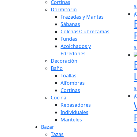
Cortinas
$
Dormitorio
¡
Frazadas y Mantas
Sábanas
Colchas/Cubrecamas
Fundas
Acolchados y
$
Edredones
Decoración
Baño
Toallas
Alfombras
$
Cortinas
¡
Cocina
Repasadores
Individuales
Manteles
Bazar
$
Tazas