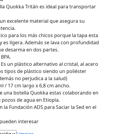
tual
lla Quokka Tritán es ideal para transportar
:
85,00.
un excelente material que asegura su
stencia.
ico para los más chicos porque la tapa esta
a y es ligera. Además se lava con profundidad
 se desarma en dos partes.
 BPA.
 Es un plástico alternativo al cristal, al acero
os tipos de plástico siendo un poliéster
emás no perjudica a la salud)
l / 17 cm largo x 6,8 cm ancho.
e una botella Quokka estas colaborando en
e pozos de agua en Etiopía.
 la Fundación ADS para Saciar la Sed en el
pueden interesar
Limpiar