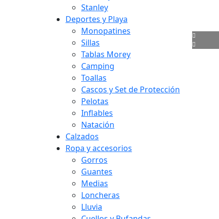
Stanley
Deportes y Playa
Monopatines
Sillas
Tablas Morey
Camping
Toallas
Cascos y Set de Protección
Pelotas
Inflables
Natación
Calzados
Ropa y accesorios
Gorros
Guantes
Medias
Loncheras
Lluvia
Cuellos y Bufandas