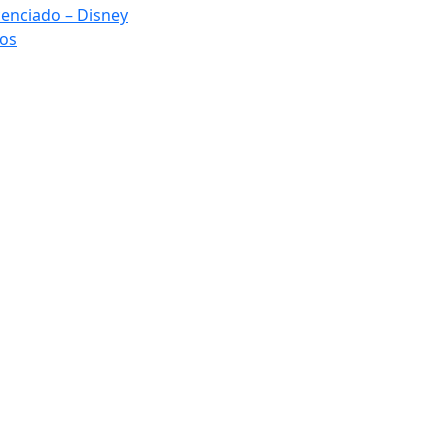
cenciado – Disney
ños