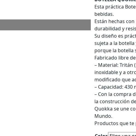
original
ac
Esta práctica Bote
era:
es
bebidas.
$418,00.
$3
Están hechas con 
durabilidad y resi
Su diseño es práct
sujeta a la botell
porque la botella
Fabricado libre de
– Material: Tritán (
inoxidable y a otr
modificado que ad
– Capacidad: 430 m
– Con la compra d
la construcción d
Quokka se une con
Mundo.
Productos que te 
Color