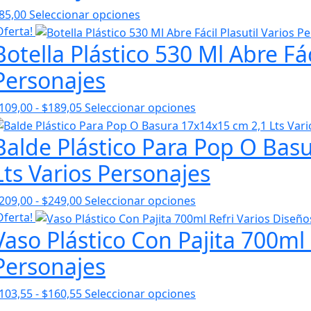
85,00
Seleccionar opciones
Oferta!
Botella Plástico 530 Ml Abre Fác
Personajes
Rango
109,00
-
$
189,05
Seleccionar opciones
de
Balde Plástico Para Pop O Bas
precios:
desde
Lts Varios Personajes
$109,00
hasta
Rango
209,00
-
$
249,00
Seleccionar opciones
$189,05
de
Oferta!
Vaso Plástico Con Pajita 700ml 
precios:
desde
Personajes
$209,00
hasta
Rango
103,55
-
$
160,55
Seleccionar opciones
$249,00
de