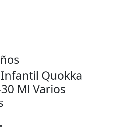
eños
 Infantil Quokka
430 Ml Varios
s
ecio
A