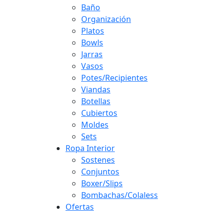
Baño
Organización
Platos
Bowls
Jarras
Vasos
Potes/Recipientes
Viandas
Botellas
Cubiertos
Moldes
Sets
Ropa Interior
Sostenes
Conjuntos
Boxer/Slips
Bombachas/Colaless
Ofertas