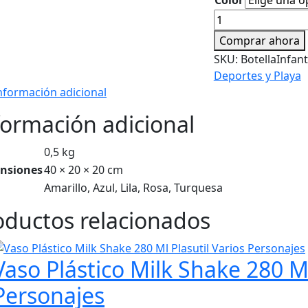
Botella
Infantil
Comprar ahora
Quokka
SKU:
BotellaInfan
Tritán
Deportes y Playa
430
nformación adicional
Ml
Varios
formación adicional
Diseños
cantidad
0,5 kg
nsiones
40 × 20 × 20 cm
Amarillo, Azul, Lila, Rosa, Turquesa
oductos relacionados
Vaso Plástico Milk Shake 280 Ml
Personajes