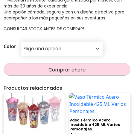
– Material resistente: calidad garantizada por Plasútil, con
más de 30 años de experiencia
$109,00
Una opción cómoda, segura y con un diseño atractivo para
acompañar a los más pequeños en sus aventuras.
CONSULTAR STOCK ANTES DE COMPRAR!
Color
Comprar ahora
Productos relacionados
Vaso Térmico Acero
Inoxidable 425 ML Varios
Personajes