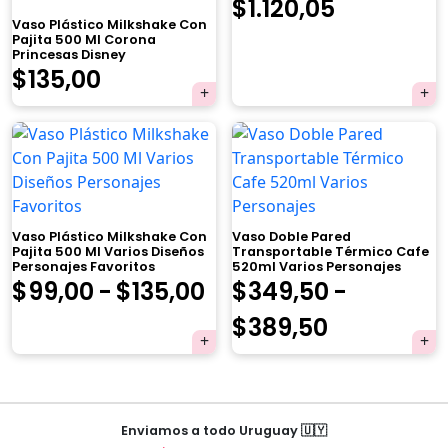
El
El
$
1.120,05
Vaso Plástico Milkshake Con
precio
precio
Pajita 500 Ml Corona
Princesas Disney
$
135,00
original
actual
era:
es:
$1.179,00.
$1.120,05.
×
Vaso Plástico Milkshake Con
Vaso Doble Pared
Pajita 500 Ml Varios Diseños
Transportable Térmico Cafe
Personajes Favoritos
520ml Varios Personajes
Rango
$
99,00
-
$
135,00
$
349,50
-
de
Rango
$
389,50
Tu carrito está vacío.
precios:
de
Agregá un producto y aparecerá acá
automáticamente.
desde
precios:
Navegación
$99,00
desde
Enviamos a todo Uruguay 🇺🇾
de