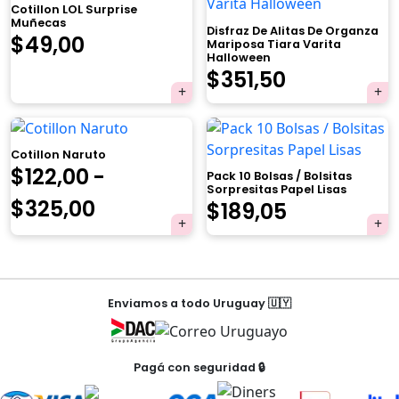
Cotillon LOL Surprise
Muñecas
Disfraz De Alitas De Organza
El
El
$
49,00
Mariposa Tiara Varita
Halloween
precio
precio
El
El
$
351,50
×
original
actual
precio
precio
era:
es:
original
actual
Cotillon Naruto
$59,00.
$49,00.
era:
es:
$
122,00
-
Pack 10 Bolsas / Bolsitas
Sorpresitas Papel Lisas
$370,00.
$351,50.
Rango
$
325,00
El
El
$
189,05
Tu carrito está vacío.
de
precio
precio
Agregá un producto y aparecerá acá
precios:
automáticamente.
original
actual
Navegación
desde
era:
es:
Enviamos a todo Uruguay 🇺🇾
de
$122,00
$199,00.
$189,05.
entradas
hasta
Pagá con seguridad 🔒