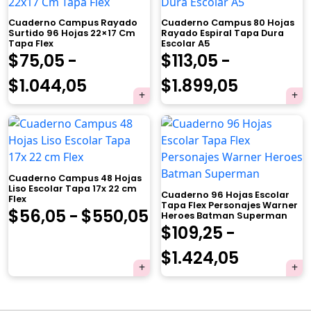
Cuaderno Campus Rayado
Cuaderno Campus 80 Hojas
Surtido 96 Hojas 22×17 Cm
Rayado Espiral Tapa Dura
Tapa Flex
Escolar A5
$
75,05
-
$
113,05
-
Rango
Rango
$
1.044,05
$
1.899,05
de
de
×
precios:
precios:
desde
desde
Cuaderno Campus 48 Hojas
$75,05
$113,05
Liso Escolar Tapa 17x 22 cm
Cuaderno 96 Hojas Escolar
Flex
hasta
hasta
Tapa Flex Personajes Warner
Rango
$
56,05
-
$
550,05
Heroes Batman Superman
Tu carrito está vacío.
$
109,25
-
$1.044,05
$1.899,0
de
Agregá un producto y aparecerá acá
Rango
$
1.424,05
automáticamente.
precios:
de
desde
precios: