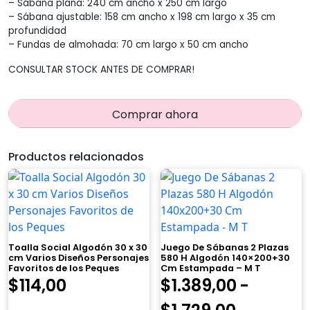
– Sábana plana: 240 cm ancho x 250 cm largo
– Sábana ajustable: 158 cm ancho x 198 cm largo x 35 cm
profundidad
– Fundas de almohada: 70 cm largo x 50 cm ancho
CONSULTAR STOCK ANTES DE COMPRAR!
Comprar ahora
Productos relacionados
Toalla Social Algodón 30 x 30
Juego De Sábanas 2 Plazas
cm Varios Diseños Personajes
580 H Algodón 140×200+30
Favoritos de los Peques
Cm Estampada – M T
El
El
$
114,00
$
1.389,00
-
precio
precio
Rango