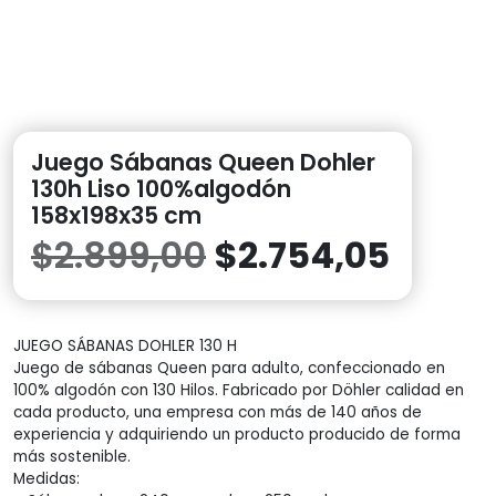
Juego Sábanas Queen Dohler
130h Liso 100%algodón
158x198x35 cm
El
El
$
2.899,00
$
2.754,05
precio
preci
JUEGO SÁBANAS DOHLER 130 H
original
actua
Juego de sábanas Queen para adulto, confeccionado en
100% algodón con 130 Hilos. Fabricado por Döhler calidad en
era:
es:
cada producto, una empresa con más de 140 años de
experiencia y adquiriendo un producto producido de forma
$2.899,00.
$2.75
más sostenible.
Medidas: