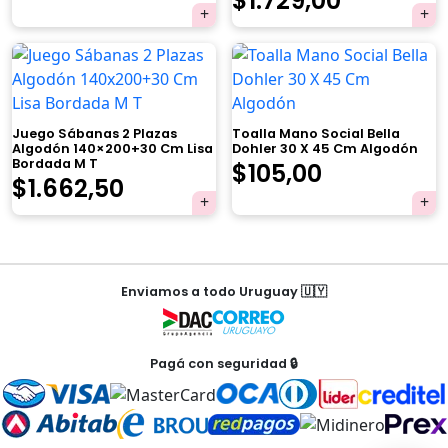
$
1.729,00
original
actual
de
×
era:
es:
precios:
$120,00.
$114,00.
desde
Juego Sábanas 2 Plazas
Toalla Mano Social Bella
$1.389,0
Algodón 140×200+30 Cm Lisa
Dohler 30 X 45 Cm Algodón
Bordada M T
El
El
$
105,00
hasta
El
El
Tu carrito está vacío.
$
1.662,50
precio
precio
$1.729,0
Agregá un producto y aparecerá acá
precio
precio
automáticamente.
original
actual
original
actual
Navegación
era:
es:
era:
es:
Enviamos a todo Uruguay 🇺🇾
de
$119,00.
$105,00.
$1.750,00.
$1.662,50.
entradas
Pagá con seguridad 🔒