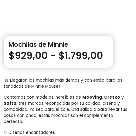
Mochilas de Minnie
Rango
$
929,00
-
$
1.799,00
de
¡🎀 Llegaron las mochilas más tiernas y con estilo para las
precio
fanáticas de Minnie Mouse!
desde
Contamos con modelos increíbles de
Mooving
,
Cresko
y
Safta
, tres marcas reconocidas por su calidad, diseño y
comodidad. Ya sea para el cole, una salida o para llevar tus
$929,
cosas con onda, estas mochilas son el complemento
perfecto.
hasta
✨ Diseños encantadores