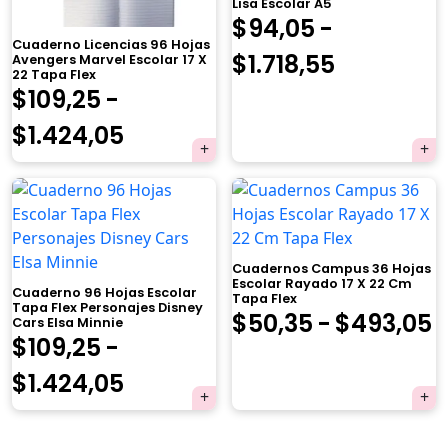
Lisa Escolar A5
$
94,05
-
Cuaderno Licencias 96 Hojas
Rango
$
1.718,55
Avengers Marvel Escolar 17 X
22 Tapa Flex
$
109,25
-
de
Rango
$
1.424,05
precios:
de
desde
×
precios:
$94,05
desde
hasta
Cuadernos Campus 36 Hojas
$109,25
$1.718,55
Escolar Rayado 17 X 22 Cm
Cuaderno 96 Hojas Escolar
Tapa Flex
hasta
Tapa Flex Personajes Disney
R
$
50,35
-
$
493,05
Cars Elsa Minnie
Tu carrito está vacío.
$
109,25
-
$1.424,05
d
Agregá un producto y aparecerá acá
Rango
$
1.424,05
p
automáticamente.
de
d