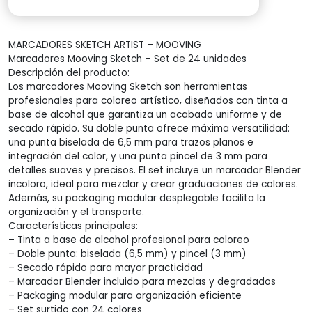
precio
precio
MARCADORES SKETCH ARTIST – MOOVING
original
actual
Marcadores Mooving Sketch – Set de 24 unidades
Descripción del producto:
era:
es:
Los marcadores Mooving Sketch son herramientas
profesionales para coloreo artístico, diseñados con tinta a
$1.059,00.
$1.006
base de alcohol que garantiza un acabado uniforme y de
secado rápido. Su doble punta ofrece máxima versatilidad:
una punta biselada de 6,5 mm para trazos planos e
integración del color, y una punta pincel de 3 mm para
detalles suaves y precisos. El set incluye un marcador Blender
incoloro, ideal para mezclar y crear graduaciones de colores.
Además, su packaging modular desplegable facilita la
organización y el transporte.
Características principales:
– Tinta a base de alcohol profesional para coloreo
– Doble punta: biselada (6,5 mm) y pincel (3 mm)
– Secado rápido para mayor practicidad
– Marcador Blender incluido para mezclas y degradados
– Packaging modular para organización eficiente
– Set surtido con 24 colores