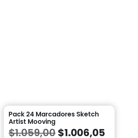
Pack 24 Marcadores Sketch
Artist Mooving
El
El
$
1.059,00
$
1.006,05