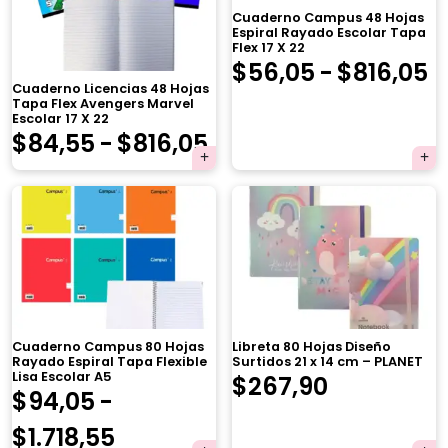
Cuaderno Campus 48 Hojas
Espiral Rayado Escolar Tapa
Flex 17 X 22
R
$
56,05
-
$
816,05
Cuaderno Licencias 48 Hojas
d
Tapa Flex Avengers Marvel
Escolar 17 X 22
Rango
$
84,55
-
$
816,05
p
de
d
precios:
$
×
desde
h
$84,55
$
hasta
Cuaderno Campus 80 Hojas
Libreta 80 Hojas Diseño
$816,05
Rayado Espiral Tapa Flexible
Surtidos 21 x 14 cm – PLANET
Lisa Escolar A5
El
El
$
267,90
Tu carrito está vacío.
$
94,05
-
precio
precio
Agregá un producto y aparecerá acá
Rango
$
1.718,55
automáticamente.