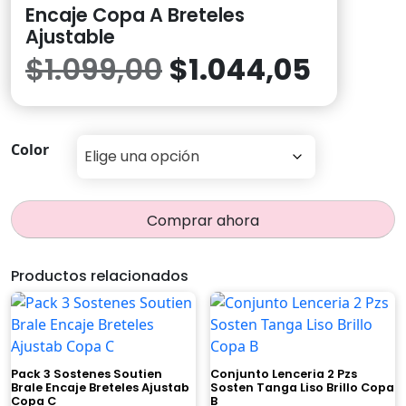
Encaje Copa A Breteles
Ajustable
El
El
$
1.099,00
$
1.044,05
precio
precio
original
actual
Color
era:
es:
Comprar ahora
$1.099,00.
$1.044
Productos relacionados
Pack 3 Sostenes Soutien
Conjunto Lenceria 2 Pzs
Brale Encaje Breteles Ajustab
Sosten Tanga Liso Brillo Copa
Copa C
B