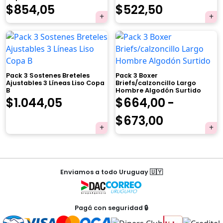
El
El
El
El
$
854,05
$
522,50
precio
precio
precio
precio
original
actual
original
actual
×
era:
es:
era:
es:
Pack 3 Sostenes Breteles
Pack 3 Boxer
$899,00.
$854,05.
$550,00.
$522,50.
Ajustables 3 Líneas Liso Copa
Briefs/calzoncillo Largo
B
Hombre Algodón Surtido
El
El
$
1.044,05
$
664,00
-
Tu carrito está vacío.
precio
precio
Rango
$
673,00
Agregá un producto y aparecerá acá
original
actual
de
automáticamente.
era:
es:
precios:
Navegación
$1.099,00.
$1.044,05.
desde
Enviamos a todo Uruguay 🇺🇾
de
$664,00
entradas
hasta
Pagá con seguridad 🔒