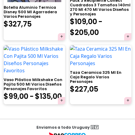
Pack 3 Recipiente Conect
Cuadrados 3 Tamaños 140ml
Botella Aluminio Termica
270 Ml 470 Ml Varios Diseños
Disney 500 Ml Agarradera
y Personajes
Varios Personajes
$
109,00
-
El
El
$
327,75
Rango
$
205,00
precio
precio
×
de
original
actual
precios:
era:
es:
desde
$345,00.
$327,75.
Taza Ceramica 325 Ml En
$109,00
Caja Regalo Varios
Tu carrito está vacío.
Vaso Plástico Milkshake Con
Personajes
hasta
Pajita 500 Ml Varios Diseños
El
El
$
227,05
Personajes Favoritos
Agregá un producto y aparecerá acá
Rango
$
99,00
-
$
135,00
automáticamente.
$205,00
precio
precio
de
original
actual
precios:
era:
es:
Navegación
desde
Enviamos a todo Uruguay 🇺🇾
de
$239,00.
$227,05.