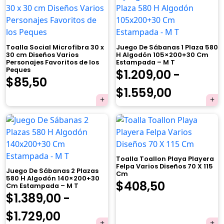
Toalla Social Microfibra 30 x
Juego De Sábanas 1 Plaza 580
30 cm Diseños Varios
H Algodón 105×200+30 Cm
Personajes Favoritos de los
Estampada – M T
Peques
$
1.209,00
-
El
El
$
85,50
Rango
$
1.559,00
precio
precio
de
original
actual
×
precios:
era:
es:
desde
$90,00.
$85,50.
Toalla Toallon Playa Playera
$1.209,0
Felpa Varios Diseños 70 X 115
Juego De Sábanas 2 Plazas
Cm
hasta
580 H Algodón 140×200+30
El
El
$
408,50
Cm Estampada – M T
Tu carrito está vacío.
$
1.389,00
-
$1.559,0
precio
precio
Agregá un producto y aparecerá acá
Rango
$
1.729,00
automáticamente.
original
actual