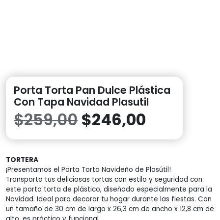
Porta Torta Pan Dulce Plástica
Con Tapa Navidad Plasutil
El
El
$
259,00
$
246,00
precio
precio
TORTERA
original
actual
¡Presentamos el Porta Torta Navideño de Plasútil!
Transporta tus deliciosas tortas con estilo y seguridad con
era:
es:
este porta torta de plástico, diseñado especialmente para la
Navidad. Ideal para decorar tu hogar durante las fiestas. Con
$259,00.
$246,00.
un tamaño de 30 cm de largo x 26,3 cm de ancho x 12,8 cm de
alto, es práctico y funcional.