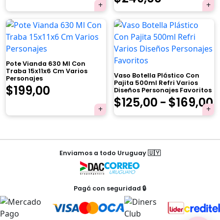
precio
precio
de
×
original
actual
precios:
era:
es:
desde
$179,00.
$170,55.
Pote Vianda 630 Ml Con
$209,00
Traba 15x11x6 Cm Varios
Vaso Botella Plástico Con
Personajes
hasta
Pajita 500ml Refri Varios
Tu carrito está vacío.
$
199,00
Diseños Personajes Favoritos
$
125,00
-
$
169,00
Agregá un producto y aparecerá acá
$249,00
automáticamente.
p
Navegación
d
Enviamos a todo Uruguay 🇺🇾
de
$
entradas
h
Pagá con seguridad 🔒
$