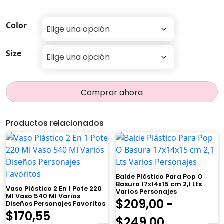
Color
Size
Comprar ahora
Productos relacionados
Balde Plástico Para Pop O
Basura 17x14x15 cm 2,1 Lts
Vaso Plástico 2 En 1 Pote 220
Varios Personajes
Ml Vaso 540 Ml Varios
$
209,00
-
Diseños Personajes Favoritos
El
El
$
170,55
Rango
$
249,00