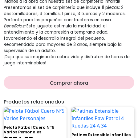
¡Manos a la obra con nuestro set de carpintería infantil!
Presentamos el set de carpintería que incluye 11 piezas: 2
era:
es:
destornilladores, 3 tornillos, 1 pinza, 3 tuercas y 2 maderas.
Perfecto para los pequeños constructores en casa.
$209,00.
$194,00.
Beneficios:
Este juguete estimula la motricidad, el
entendimiento y la compresión a temprana edad,
favoreciendo el desarrollo integral del pequeño.
Recomendado para mayores de 3 años, siempre bajo la
supervisión de un adulto.
¡Deja que su imaginación cobre vida y disfruten de horas de
juego interminables!
Comprar ahora
Productos relacionados
Pelota Fútbol Cuero Nº5
Varios Personajes
Patines Extensible Infantiles