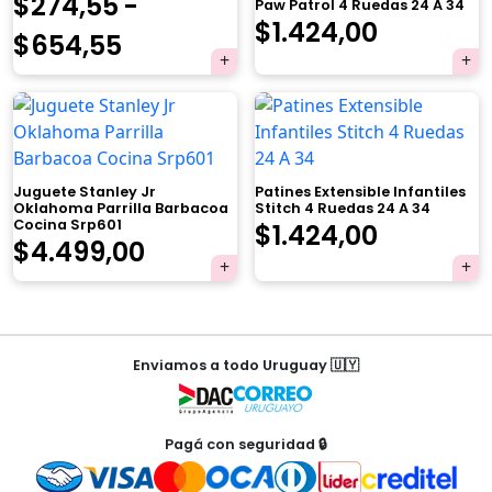
$
274,55
-
Paw Patrol 4 Ruedas 24 A 34
El
El
$
1.424,00
Rango
$
654,55
precio
precio
de
×
original
actual
precios:
era:
es:
desde
$1.499,00.
$1.424,0
Juguete Stanley Jr
Patines Extensible Infantiles
$274,55
Oklahoma Parrilla Barbacoa
Stitch 4 Ruedas 24 A 34
Cocina Srp601
El
El
$
1.424,00
hasta
Tu carrito está vacío.
$
4.499,00
precio
precio
$654,55
Agregá un producto y aparecerá acá
automáticamente.
original
actual
Navegación
era:
es:
Enviamos a todo Uruguay 🇺🇾
de
$1.499,00.
$1.424,0
entradas
Pagá con seguridad 🔒