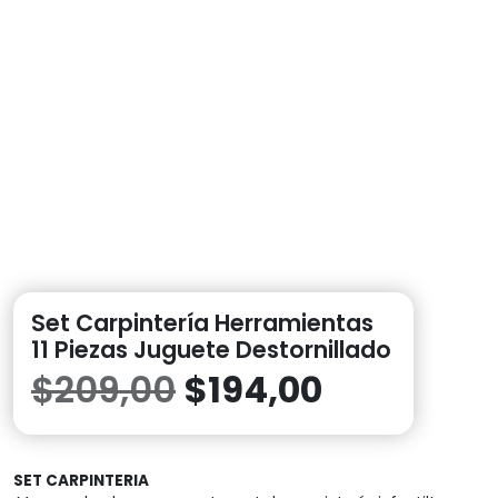
Set Carpintería Herramientas
11 Piezas Juguete Destornillado
El
El
$
209,00
$
194,00
precio
precio
SET CARPINTERIA
original
actual