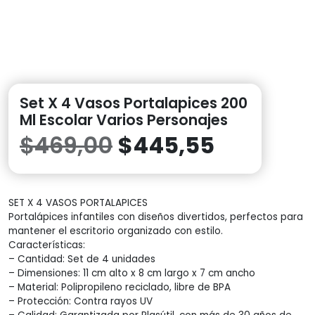
Set X 4 Vasos Portalapices 200
Ml Escolar Varios Personajes
El
El
$
469,00
$
445,55
precio
precio
SET X 4 VASOS PORTALAPICES
original
actual
Portalápices infantiles con diseños divertidos, perfectos para
mantener el escritorio organizado con estilo.
era:
es:
Características:
– Cantidad: Set de 4 unidades
$469,00.
$445,55.
– Dimensiones: 11 cm alto x 8 cm largo x 7 cm ancho
– Material: Polipropileno reciclado, libre de BPA
– Protección: Contra rayos UV