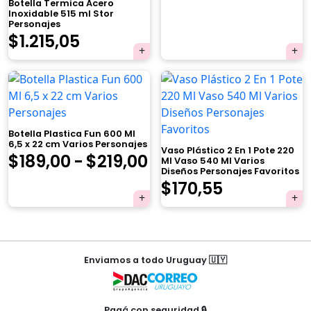
Botella Termica Acero
Inoxidable 515 ml Stor
Personajes
El
El
$
1.215,05
precio
precio
×
original
actual
era:
es:
Botella Plastica Fun 600 Ml
$1.279,00.
$1.215,05.
6,5 x 22 cm Varios Personajes
Vaso Plástico 2 En 1 Pote 220
Rango
$
189,00
-
$
219,00
Ml Vaso 540 Ml Varios
Diseños Personajes Favoritos
Tu carrito está vacío.
de
El
El
$
170,55
Agregá un producto y aparecerá acá
precios:
precio
precio
automáticamente.
desde
original
actual
Navegación
$189,00
era:
es:
Enviamos a todo Uruguay 🇺🇾
de
hasta
$179,00.
$170,55.
entradas
$219,00
Pagá con seguridad 🔒