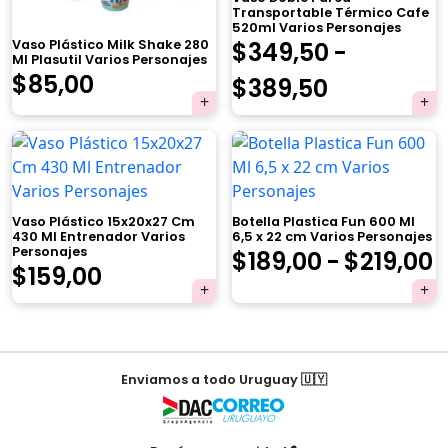
Transportable Térmico Cafe
520ml Varios Personajes
Vaso Plástico Milk Shake 280
$
349,50
-
Ml Plasutil Varios Personajes
$
85,00
Rango
$
389,50
de
×
precios:
desde
Vaso Plástico 15x20x27 Cm
Botella Plastica Fun 600 Ml
$349,50
430 Ml Entrenador Varios
6,5 x 22 cm Varios Personajes
Personajes
$
189,00
-
$
219,00
hasta
$
159,00
Tu carrito está vacío.
d
$389,50
Agregá un producto y aparecerá acá
p
automáticamente.
Navegación
d
Enviamos a todo Uruguay 🇺🇾
de
$
entradas
h