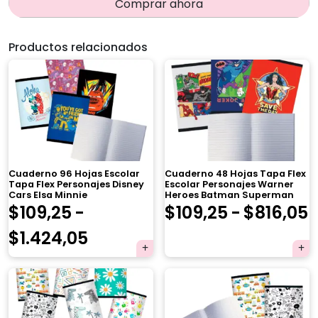
Comprar ahora
Productos relacionados
Cuaderno 96 Hojas Escolar
Cuaderno 48 Hojas Tapa Flex
Tapa Flex Personajes Disney
Escolar Personajes Warner
Cars Elsa Minnie
Heroes Batman Superman
$
109,25
-
$
109,25
-
$
816,05
Rango
$
1.424,05
de
p
precios:
d
desde
$