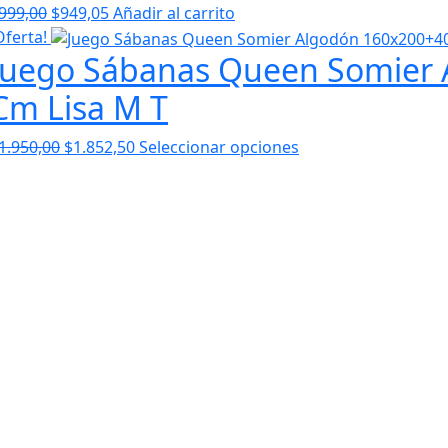
El
El
999,00
$
949,05
Añadir al carrito
$1.729,00
precio
precio
Oferta!
Juego Sábanas Queen Somier
original
actual
era:
es:
Cm Lisa M T
$999,00.
$949,05.
El
El
1.950,00
$
1.852,50
Seleccionar opciones
precio
precio
original
actual
era:
es:
$1.950,00.
$1.852,50.