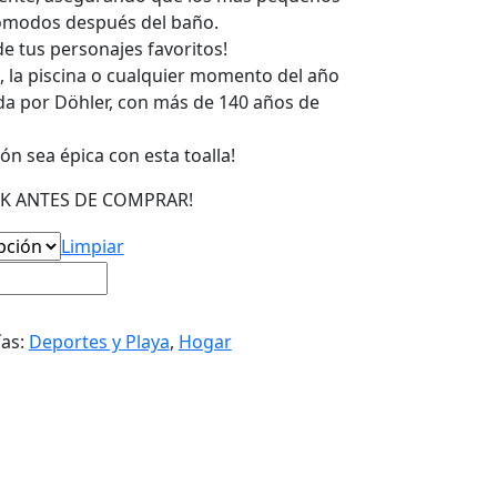
ómodos después del baño.
de tus personajes favoritos!
a, la piscina o cualquier momento del año
da por Döhler, con más de 140 años de
ión sea épica con esta toalla!
K ANTES DE COMPRAR!
Limpiar
ías:
Deportes y Playa
,
Hogar