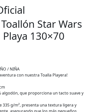
ficial
/ Toallón Star Wars
o Playa 130×70
ÑO / NIÑA
aventura con nuestra Toalla Playera!
 cm
 algodón, que proporciona un tacto suave y
 335 g/m², presenta una textura ligera y
ente, asegurando que los más pequeños