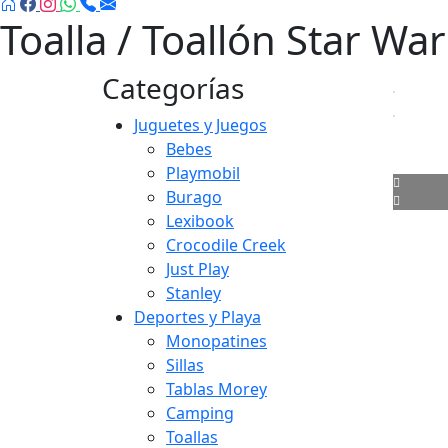
Toalla / Toallón Star Wa
Categorías
Juguetes y Juegos
Bebes
Playmobil
Burago
Lexibook
Crocodile Creek
Just Play
Stanley
Deportes y Playa
Monopatines
Sillas
Tablas Morey
Camping
Toallas