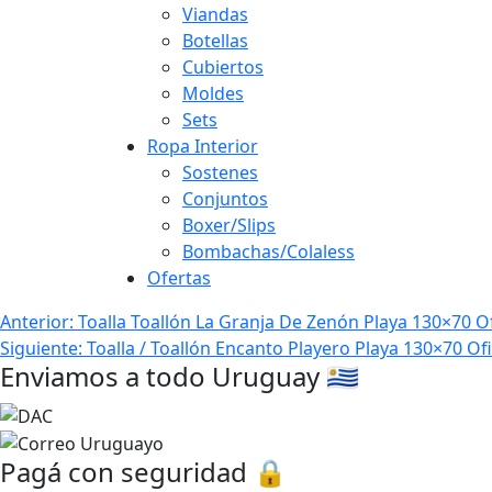
Viandas
Botellas
Cubiertos
Moldes
Sets
Ropa Interior
Sostenes
Conjuntos
Boxer/Slips
Bombachas/Colaless
Ofertas
Navegación
Anterior:
Toalla Toallón La Granja De Zenón Playa 130×70 Of
Siguiente:
Toalla / Toallón Encanto Playero Playa 130×70 Ofi
de
Enviamos a todo Uruguay 🇺🇾
entradas
Pagá con seguridad 🔒