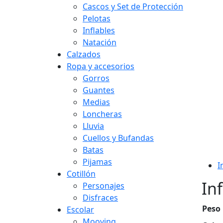
Cascos y Set de Protección
Pelotas
Inflables
Natación
Calzados
Ropa y accesorios
Gorros
Guantes
Medias
Loncheras
Lluvia
Cuellos y Bufandas
Batas
Pijamas
I
Cotillón
In
Personajes
Disfraces
Peso
Escolar
Mooving