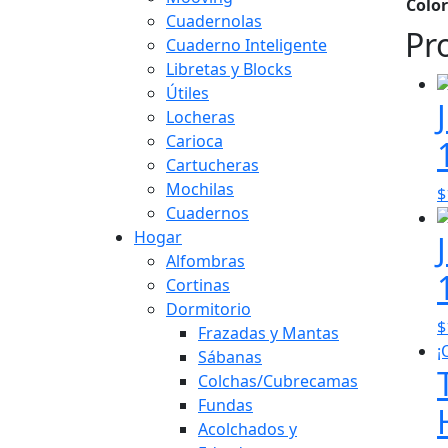
Color
Cuadernolas
Pr
Cuaderno Inteligente
Libretas y Blocks
Útiles
Locheras
Carioca
Cartucheras
Mochilas
$
Cuadernos
Hogar
Alfombras
Cortinas
Dormitorio
$
Frazadas y Mantas
¡
Sábanas
Colchas/Cubrecamas
Fundas
Acolchados y