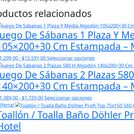
cantidad
oductos relacionados
Juego De Sábanas 1 Plaza Y M
105×200+30 Cm Estampada – 
Rango
1.209,00
-
$
15.591,00
Seleccionar opciones
de
Juego De Sábanas 2 Plazas 58
precios:
desde
140×200+30 Cm Estampada – 
$1.209,00
hasta
Rango
1.389,00
-
$
1.729,00
Seleccionar opciones
$15.591,00
de
Oferta!
Toallón / Toalla Baño Döhler P
precios:
desde
Hotel
$1.389,00
hasta