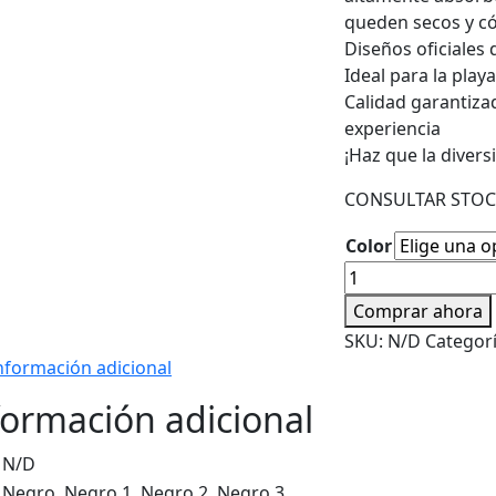
queden secos y c
Diseños oficiales 
Ideal para la play
Calidad garantiza
experiencia
¡Haz que la divers
CONSULTAR STOC
Color
Toalla
/
Comprar ahora
Toallón
SKU:
N/D
Categor
Star
nformación adicional
Wars
Playero
formación adicional
Playa
130x70
N/D
Oficial
Negro, Negro 1, Negro 2, Negro 3