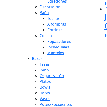
Edredones
$
Decoración
¡
Baño
Toallas
Alfombras
Cortinas
$
Cocina
Repasadores
Individuales
Manteles
Bazar
Tazas
Baño
Organización
Platos
Bowls
Jarras
Vasos
Potes/Recipientes