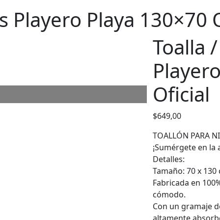
rs Playero Playa 130×70 O
Toalla 
Player
Oficial
$
649,00
TOALLÓN PARA NI
¡Sumérgete en la 
Detalles:
Tamaño: 70 x 130
Fabricada en 100%
cómodo.
Con un gramaje de
altamente absorb