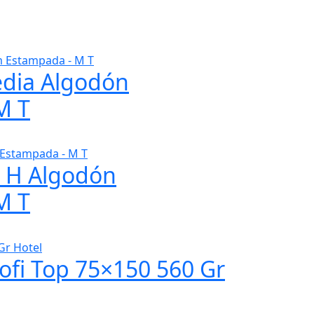
edia Algodón
M T
0 H Algodón
M T
rofi Top 75×150 560 Gr