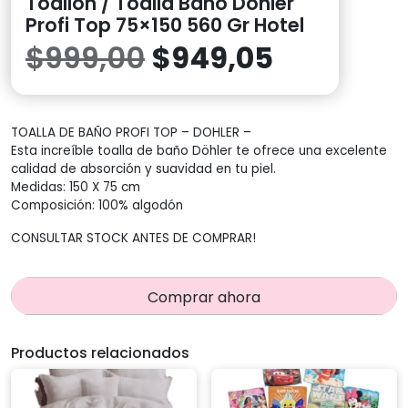
Toallón / Toalla Baño Döhler
Profi Top 75×150 560 Gr Hotel
El
El
$
999,00
$
949,05
precio
precio
TOALLA DE BAÑO PROFI TOP – DOHLER –
original
actual
Esta increíble toalla de baño Döhler te ofrece una excelente
calidad de absorción y suavidad en tu piel.
era:
es:
Medidas: 150 X 75 cm
Composición: 100% algodón
$999,00.
$949,05.
CONSULTAR STOCK ANTES DE COMPRAR!
Comprar ahora
Productos relacionados