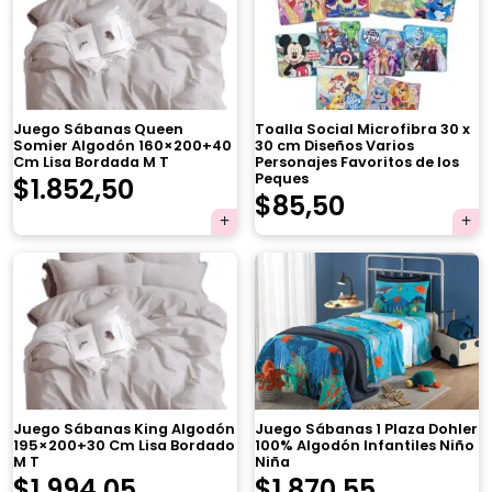
Juego Sábanas Queen
Toalla Social Microfibra 30 x
Somier Algodón 160×200+40
30 cm Diseños Varios
Cm Lisa Bordada M T
Personajes Favoritos de los
Peques
El
El
$
1.852,50
El
El
$
85,50
precio
precio
precio
precio
original
actual
original
actual
era:
es:
era:
es:
×
$1.950,00.
$1.852,50.
$90,00.
$85,50.
Juego Sábanas King Algodón
Juego Sábanas 1 Plaza Dohler
195×200+30 Cm Lisa Bordado
100% Algodón Infantiles Niño
M T
Niña
El
El
El
El
$
1.994,05
$
1.870,55
Tu carrito está vacío.