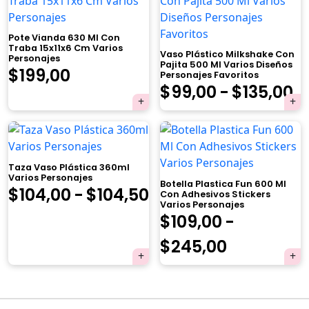
Pote Vianda 630 Ml Con
Traba 15x11x6 Cm Varios
Vaso Plástico Milkshake Con
Personajes
Pajita 500 Ml Varios Diseños
$
199,00
Personajes Favoritos
R
$
99,00
-
$
135,00
×
d
pr
d
Taza Vaso Plástica 360ml
Varios Personajes
Botella Plastica Fun 600 Ml
$
Rango
$
104,00
-
$
104,50
Con Adhesivos Stickers
Varios Personajes
Tu carrito está vacío.
h
de
$
109,00
-
Agregá un producto y aparecerá acá
$
precios:
Rango
$
245,00
automáticamente.
desde
de
$104,00
precios:
Navegación