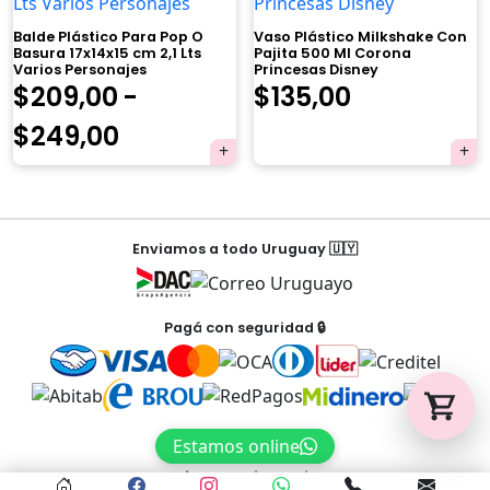
Balde Plástico Para Pop O
Vaso Plástico Milkshake Con
Basura 17x14x15 cm 2,1 Lts
Pajita 500 Ml Corona
Varios Personajes
Princesas Disney
Tu carrito está vacío.
$
209,00
-
$
135,00
Agregá un producto y aparecerá acá
Rango
$
249,00
automáticamente.
de
precios:
Navegación
desde
Enviamos a todo Uruguay 🇺🇾
de
$209,00
entradas
hasta
Pagá con seguridad 🔒
$249,00
Estamos online
Acceso al panel